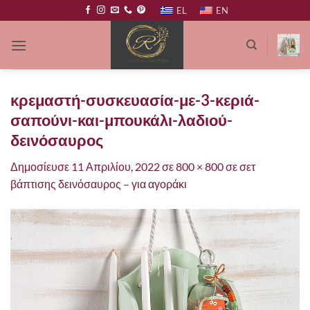
Μετάβαση
EL
EN
στο
περιεχόμενο
κρεμαστή-συσκευασία-με-3-κεριά-
σαπούνι-και-μπουκάλι-λαδιού-
δεινόσαυρος
Δημοσίευσε
11 Απριλίου, 2022
σε
800 × 800
σε
σετ
βάπτισης δεινόσαυρος – για αγοράκι