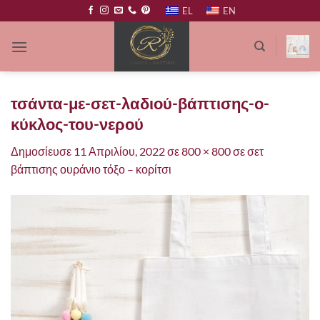
Μετάβαση
EL
EN
στο
περιεχόμενο
τσάντα-με-σετ-λαδιού-βάπτισης-ο-
κύκλος-του-νερού
Δημοσίευσε
11 Απριλίου, 2022
σε
800 × 800
σε
σετ
βάπτισης ουράνιο τόξο – κορίτσι