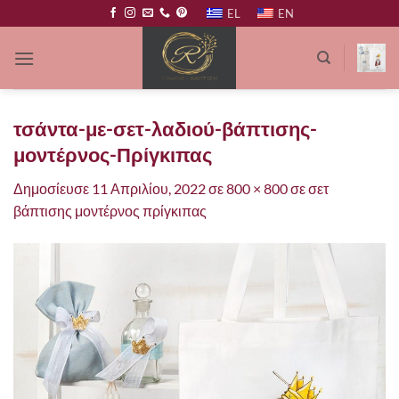
Μετάβαση
EL
EN
στο
περιεχόμενο
τσάντα-με-σετ-λαδιού-βάπτισης-
μοντέρνος-Πρίγκιπας
Δημοσίευσε
11 Απριλίου, 2022
σε
800 × 800
σε
σετ
βάπτισης μοντέρνος πρίγκιπας