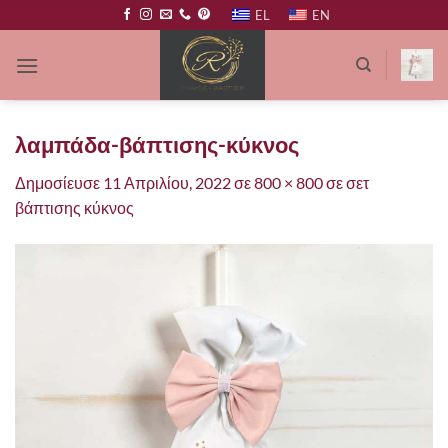
Μετάβαση
EL
EN
στο
περιεχόμενο
λαμπάδα-βάπτισης-κύκνος
Δημοσίευσε
11 Απριλίου, 2022
σε
800 × 800
σε
σετ
βάπτισης κύκνος