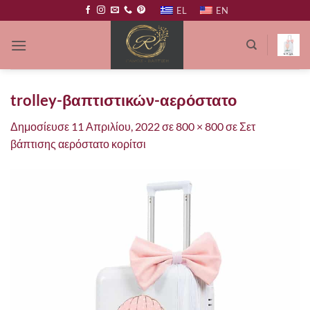
Μετάβαση
EL
EN
στο
περιεχόμενο
trolley-βαπτιστικών-αερόστατο
Δημοσίευσε
11 Απριλίου, 2022
σε
800 × 800
σε
Σετ
βάπτισης αερόστατο κορίτσι