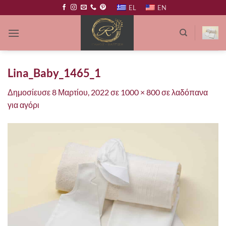
Μετάβαση
EL
EN
στο
περιεχόμενο
Lina_Baby_1465_1
Δημοσίευσε
8 Μαρτίου, 2022
σε
1000 × 800
σε
λαδόπανα
για αγόρι