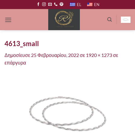
Μετάβαση
EL
EN
στο
περιεχόμενο
4613_small
Δημοσίευσε
25 Φεβρουαρίου, 2022
σε
1920 × 1273
σε
επάργυρα