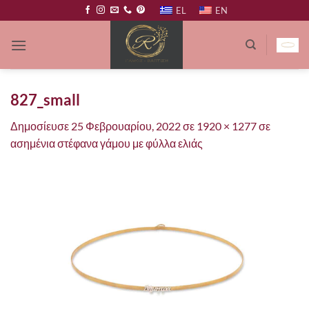
Μετάβαση
EL
EN
στο
περιεχόμενο
827_small
Δημοσίευσε
25 Φεβρουαρίου, 2022
σε
1920 × 1277
σε
ασημένια στέφανα γάμου με φύλλα ελιάς