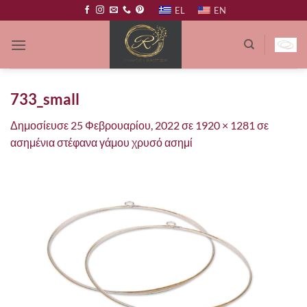
Μετάβαση
EL
EN
στο
περιεχόμενο
733_small
Δημοσίευσε
25 Φεβρουαρίου, 2022
σε
1920 × 1281
σε
ασημένια στέφανα γάμου χρυσό ασημί