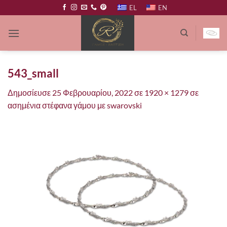
Μετάβαση
EL
EN
στο
περιεχόμενο
543_small
Δημοσίευσε
25 Φεβρουαρίου, 2022
σε
1920 × 1279
σε
ασημένια στέφανα γάμου με swarovski