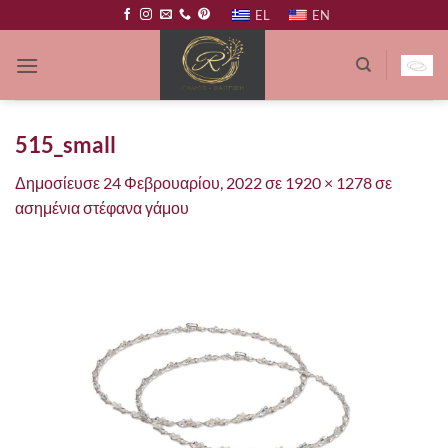
Μετάβαση
EL
EN
στο
περιεχόμενο
515_small
Δημοσίευσε
24 Φεβρουαρίου, 2022
σε
1920 × 1278
σε
ασημένια στέφανα γάμου