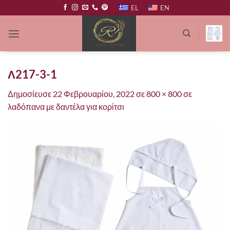
Μετάβαση
EL
EN
στο
περιεχόμενο
Λ217-3-1
Δημοσίευσε
22 Φεβρουαρίου, 2022
σε
800 × 800
σε
λαδόπανα με δαντέλα για κορίτσι