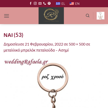
Μετάβαση
EL
EN
στο
περιεχόμενο
ΝΑΙ (53)
Δημοσίευσε
21 Φεβρουαρίου, 2022
σε
500 × 500
σε
μεταλλικό μπρελόκ πεταλούδα
–
Ασημί