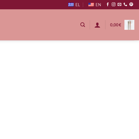
EL
EN
0,00
€