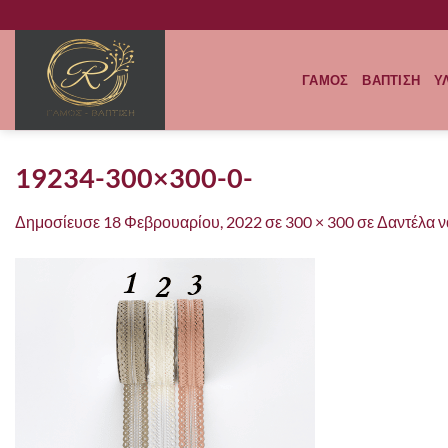
Μετάβαση
στο
περιεχόμενο
ΓΑΜΟΣ
ΒΑΠΤΙΣΗ
Υ
19234-300×300-0-
Δημοσίευσε
18 Φεβρουαρίου, 2022
σε
300 × 300
σε
Δαντέλα ν