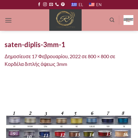
Μετάβαση
EL
EN
στο
περιεχόμενο
saten-diplis-3mm-1
Δημοσίευσε
17 Φεβρουαρίου, 2022
σε
800 × 800
σε
Κορδέλα διπλής όψεως 3mm