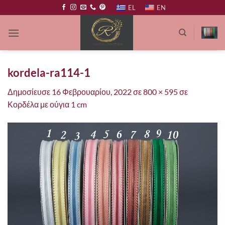
Μετάβαση
EL
EN
στο
περιεχόμενο
kordela-ra114-1
Δημοσίευσε
16 Φεβρουαρίου, 2022
σε
800 × 595
σε
Κορδέλα με ούγια 1 cm