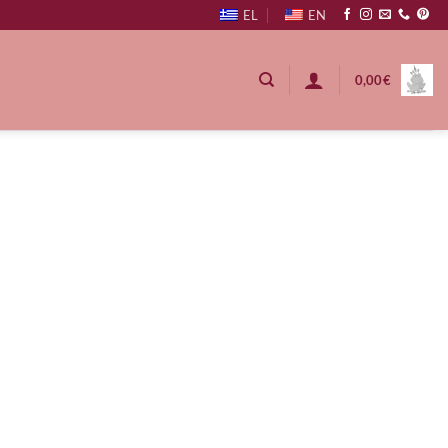
EL
EN
0,00
€