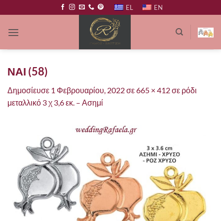
Μετάβαση
EL
EN
στο
περιεχόμενο
ΝΑΙ (58)
Δημοσίευσε
1 Φεβρουαρίου, 2022
σε
665 × 412
σε
ρόδι
μεταλλικό 3 χ 3,6 εκ.
–
Ασημί