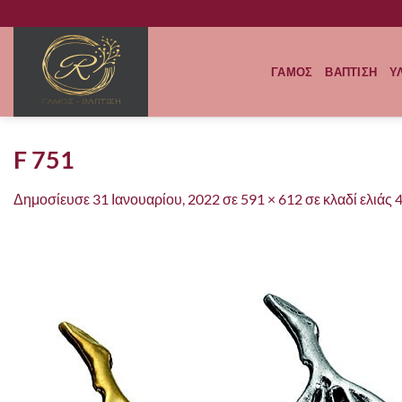
Μετάβαση
στο
περιεχόμενο
ΓΑΜΟΣ
ΒΑΠΤΙΣΗ
Υ
F 751
Δημοσίευσε
31 Ιανουαρίου, 2022
σε
591 × 612
σε
κλαδί ελιάς 4