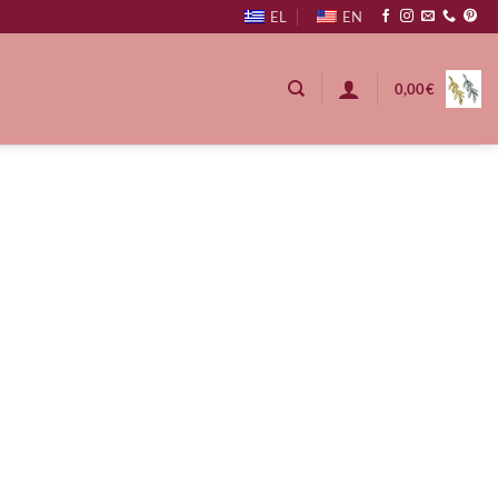
EL
EN
0,00
€