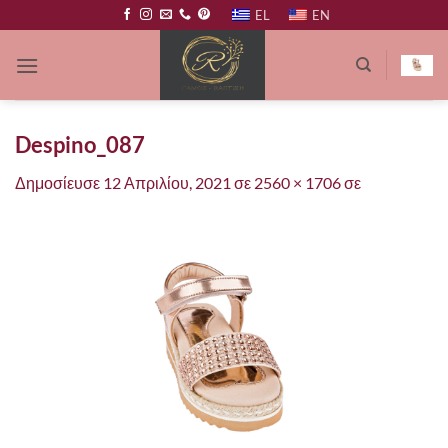
Μετάβαση
EL
EN
στο
περιεχόμενο
Despino_087
Δημοσίευσε
12 Απριλίου, 2021
σε
2560 × 1706
σε