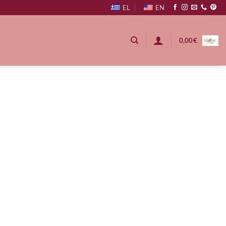
EL
EN
0,00
€