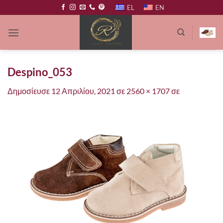
Μετάβαση
EL
EN
στο
περιεχόμενο
Despino_053
Δημοσίευσε
12 Απριλίου, 2021
σε
2560 × 1707
σε