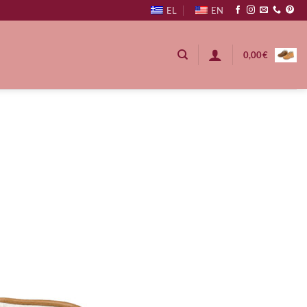
EL
EN
0,00
€