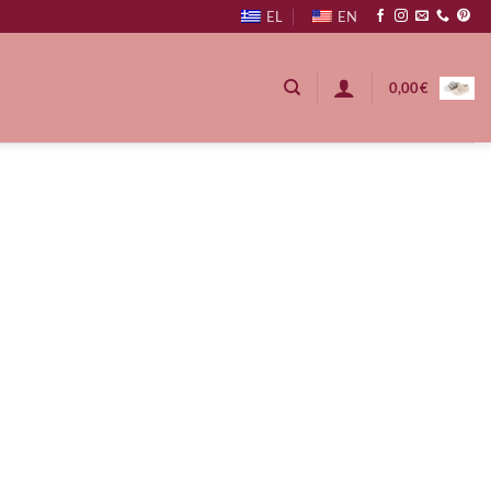
EL
EN
0,00
€