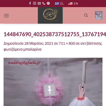
Μετάβαση
EL
EN
στο
περιεχόμενο
144847690_402538737512755_1376719
Δημοσίευσε
28 Μαρτίου, 2021
σε
711 × 800
σε
σετ βάπτισης
φωτιζόμενο μπαλαρίνα