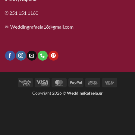
✆ 251 151 1160
✉
Weddingrafaela18@gmail.com
Visa
Visa
MasterCard
PayPal
Cash
Cash
2
Electron
On
on
Copyright 2026 ©
WeddingRafaela.gr
Delivery
Pickup