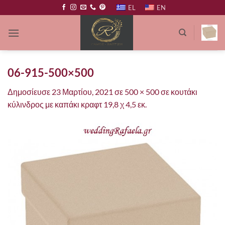
Μετάβαση
EL
EN
στο
περιεχόμενο
06-915-500×500
Δημοσίευσε
23 Μαρτίου, 2021
σε
500 × 500
σε
κουτάκι
κύλινδρος με καπάκι κραφτ 19,8 χ 4,5 εκ.