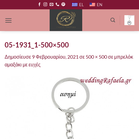
Μετάβαση
EL
EN
στο
περιεχόμενο
05-1931_1-500×500
Δημοσίευσε
9 Φεβρουαρίου, 2021
σε
500 × 500
σε
μπρελόκ
αμαξάκι με ευχές