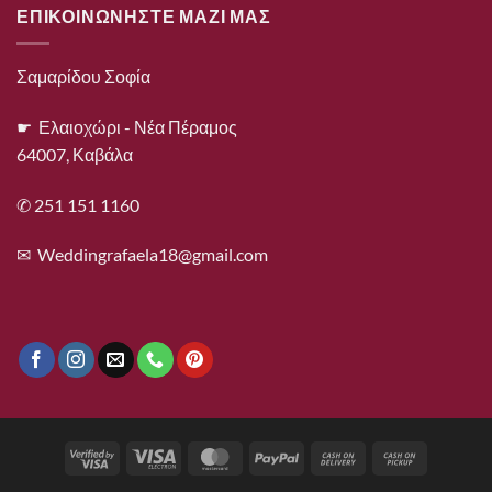
ΕΠΙΚΟΙΝΩΝΗΣΤΕ ΜΑΖΙ ΜΑΣ
Σαμαρίδου Σοφία
☛ Ελαιοχώρι - Νέα Πέραμος
64007, Καβάλα
✆ 251 151 1160
✉
Weddingrafaela18@gmail.com
Visa
Visa
MasterCard
PayPal
Cash
Cash
2
Electron
On
on