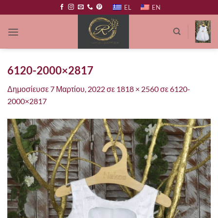
Μετάβαση
EL
EN
στο
περιεχόμενο
6120-2000×2817
Δημοσίευσε
7 Μαρτίου, 2022
σε
1818 × 2560
σε
6120-
2000×2817