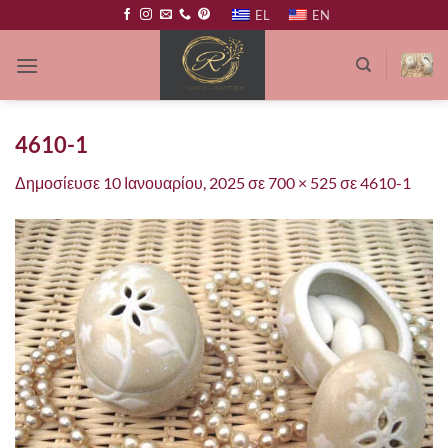
Μετάβαση
EL
EN
στο
περιεχόμενο
4610-1
Δημοσίευσε
10 Ιανουαρίου, 2025
σε
700 × 525
σε
4610-1