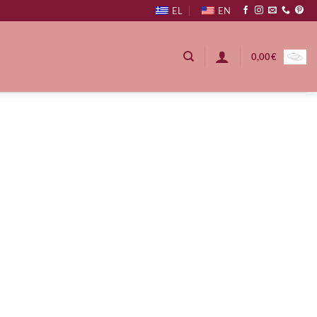
EL
EN
0,00
€