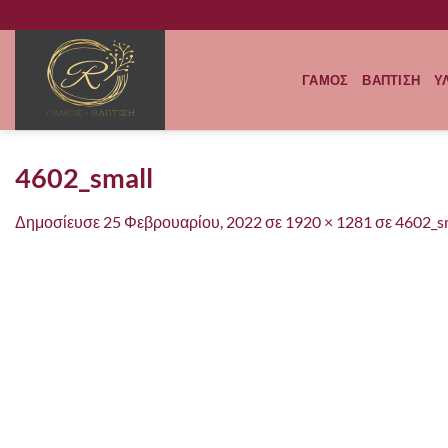
Μετάβαση
στο
περιεχόμενο
ΓΑΜΟΣ
ΒΑΠΤΙΣΗ
Υ
4602_small
Δημοσίευσε
25 Φεβρουαρίου, 2022
σε
1920 × 1281
σε
4602_s