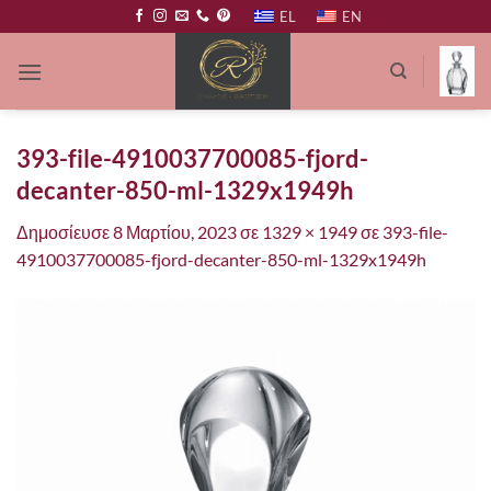
Μετάβαση
EL
EN
στο
περιεχόμενο
393-file-4910037700085-fjord-
decanter-850-ml-1329x1949h
Δημοσίευσε
8 Μαρτίου, 2023
σε
1329 × 1949
σε
393-file-
4910037700085-fjord-decanter-850-ml-1329x1949h