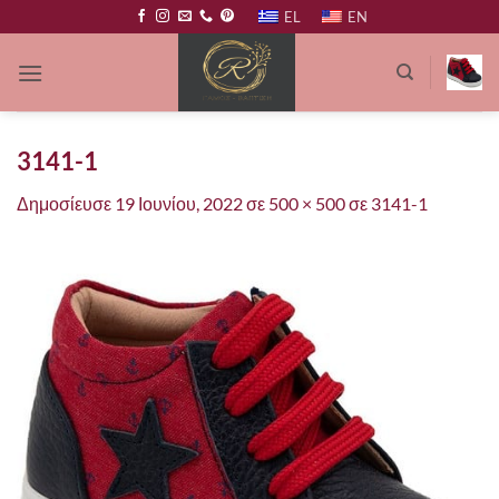
Μετάβαση
EL
EN
στο
περιεχόμενο
3141-1
Δημοσίευσε
19 Ιουνίου, 2022
σε
500 × 500
σε
3141-1