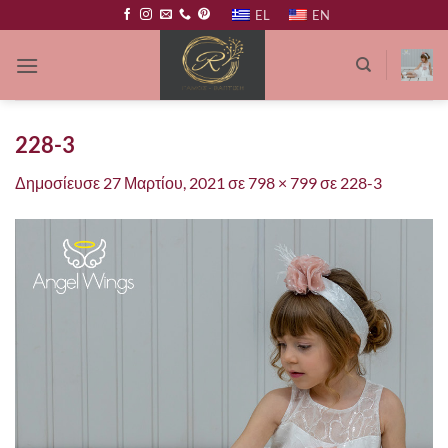
Μετάβαση
EL
EN
στο
περιεχόμενο
228-3
Δημοσίευσε
27 Μαρτίου, 2021
σε
798 × 799
σε
228-3