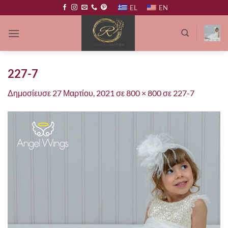
Μετάβαση
EL
EN
στο
περιεχόμενο
227-7
Δημοσίευσε
27 Μαρτίου, 2021
σε
800 × 800
σε
227-7