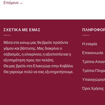
Επόμενο
→
ΣΧΕΤΙΚΑ ΜΕ ΕΜΑΣ
ΠΛΗΡΟΦΟΡ
Μέσα στο eshop μας θα βρείτε προϊόντα
Η εταιρία
γάμου και βάπτισης. Μας διακρίνει ο
Επικοινωνία
σεβασμός, η ειλικρίνεια, η αξιοπιστία και η
εξυπηρέτηση προς τον πελάτη.
Τρόποι Αποσ
Θα μας βρείτε στο Ελαιοχώρι στην Καβάλα.
Τρόποι Πληρ
Θα χαρούμε πολύ να σας εξυπηρετήσουμε.
Υπαναχώρηση
Όροι Χρήσης 