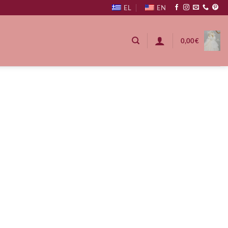
EL
EN
0,00
€