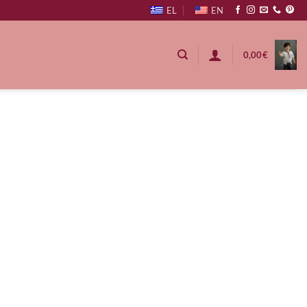
EL
EN
0,00
€