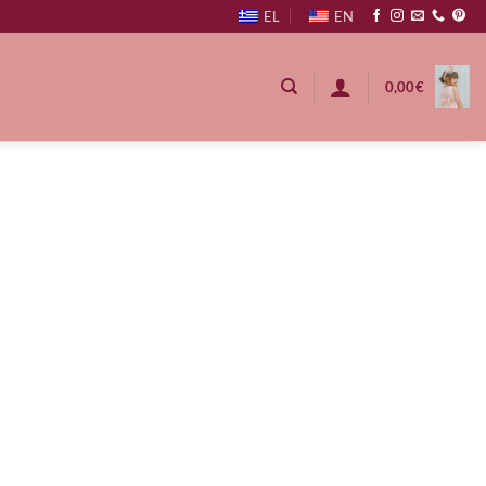
EL
EN
0,00
€