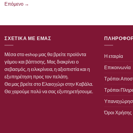
Επόμενο
→
ΣΧΕΤΙΚΑ ΜΕ ΕΜΑΣ
ΠΛΗΡΟΦΟΡ
Μέσα στο eshop μας θα βρείτε προϊόντα
Η εταιρία
γάμου και βάπτισης. Μας διακρίνει ο
Επικοινωνία
σεβασμός, η ειλικρίνεια, η αξιοπιστία και η
εξυπηρέτηση προς τον πελάτη.
Τρόποι Αποσ
Θα μας βρείτε στο Ελαιοχώρι στην Καβάλα.
Τρόποι Πληρ
Θα χαρούμε πολύ να σας εξυπηρετήσουμε.
Υπαναχώρηση
Όροι Χρήσης 