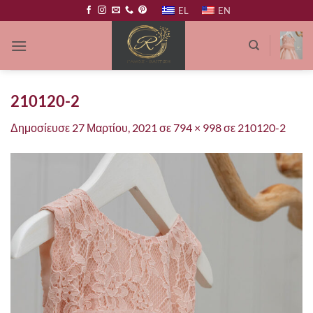
Μετάβαση
EL
EN
στο
περιεχόμενο
210120-2
Δημοσίευσε
27 Μαρτίου, 2021
σε
794 × 998
σε
210120-2