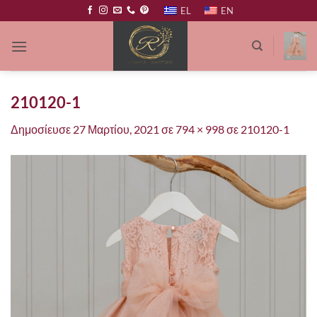
Μετάβαση
EL
EN
στο
περιεχόμενο
210120-1
Δημοσίευσε
27 Μαρτίου, 2021
σε
794 × 998
σε
210120-1