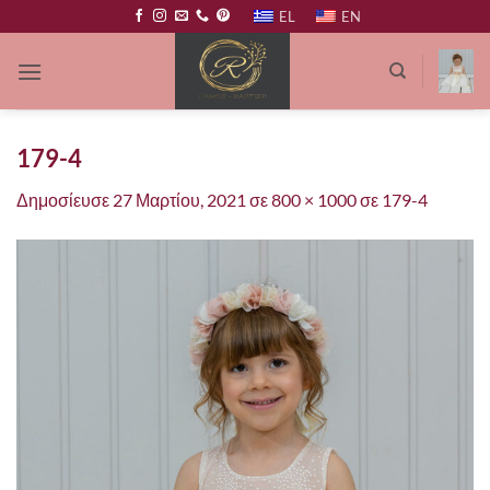
Μετάβαση
EL
EN
στο
περιεχόμενο
179-4
Δημοσίευσε
27 Μαρτίου, 2021
σε
800 × 1000
σε
179-4