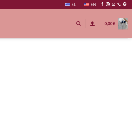
EL
EN
0,00
€