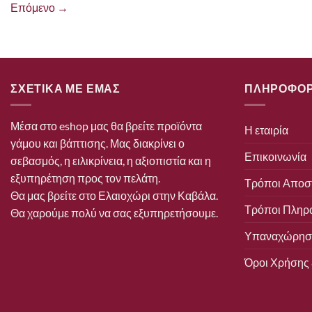
Επόμενο
→
ΣΧΕΤΙΚΑ ΜΕ ΕΜΑΣ
ΠΛΗΡΟΦΟΡ
Μέσα στο eshop μας θα βρείτε προϊόντα
Η εταιρία
γάμου και βάπτισης. Μας διακρίνει ο
Επικοινωνία
σεβασμός, η ειλικρίνεια, η αξιοπιστία και η
εξυπηρέτηση προς τον πελάτη.
Τρόποι Αποσ
Θα μας βρείτε στο Ελαιοχώρι στην Καβάλα.
Τρόποι Πληρ
Θα χαρούμε πολύ να σας εξυπηρετήσουμε.
Υπαναχώρηση
Όροι Χρήσης 