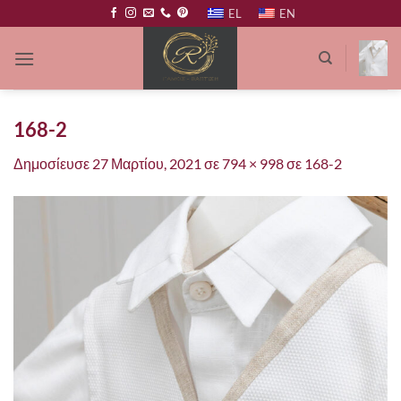
Μετάβαση
EL
EN
στο
περιεχόμενο
168-2
Δημοσίευσε
27 Μαρτίου, 2021
σε
794 × 998
σε
168-2