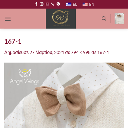
Μετάβαση
EL
EN
στο
περιεχόμενο
167-1
Δημοσίευσε
27 Μαρτίου, 2021
σε
794 × 998
σε
167-1