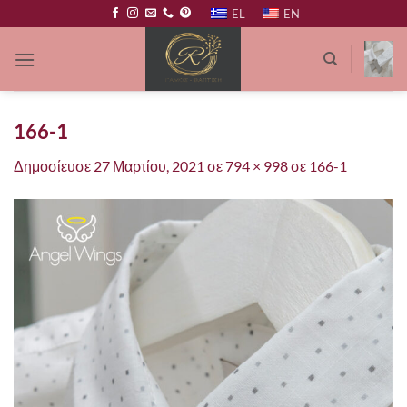
Μετάβαση
EL
EN
στο
περιεχόμενο
166-1
Δημοσίευσε
27 Μαρτίου, 2021
σε
794 × 998
σε
166-1