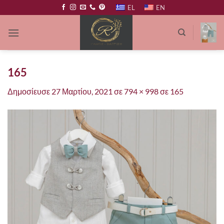
Μετάβαση
EL
EN
στο
περιεχόμενο
165
Δημοσίευσε
27 Μαρτίου, 2021
σε
794 × 998
σε
165