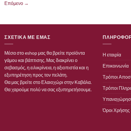
Επόμενο
→
ΣΧΕΤΙΚΑ ΜΕ ΕΜΑΣ
ΠΛΗΡΟΦΟΡ
Μέσα στο eshop μας θα βρείτε προϊόντα
Η εταιρία
γάμου και βάπτισης. Μας διακρίνει ο
Επικοινωνία
σεβασμός, η ειλικρίνεια, η αξιοπιστία και η
εξυπηρέτηση προς τον πελάτη.
Τρόποι Αποσ
Θα μας βρείτε στο Ελαιοχώρι στην Καβάλα.
Τρόποι Πληρ
Θα χαρούμε πολύ να σας εξυπηρετήσουμε.
Υπαναχώρηση
Όροι Χρήσης 