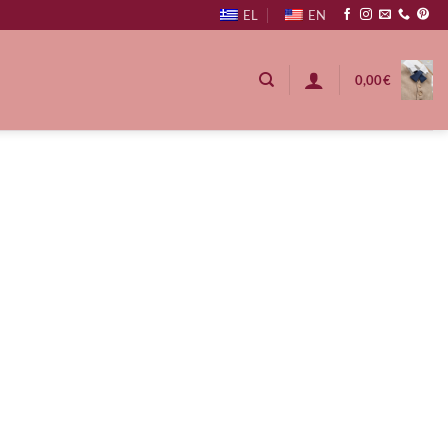
EL
EN
0,00
€