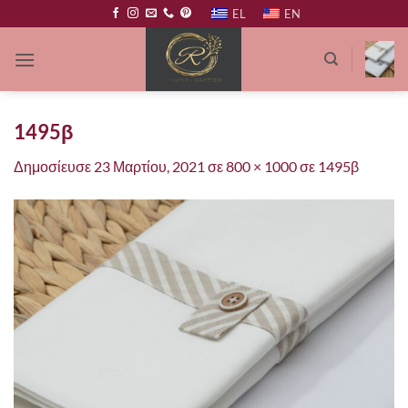
Μετάβαση
EL
EN
στο
περιεχόμενο
1495β
Δημοσίευσε
23 Μαρτίου, 2021
σε
800 × 1000
σε
1495β