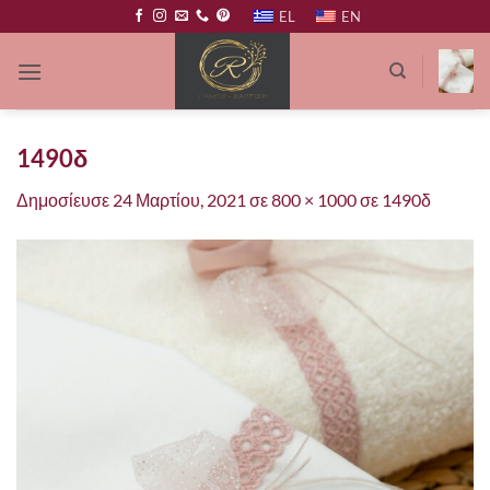
Μετάβαση
EL
EN
στο
περιεχόμενο
1490δ
Δημοσίευσε
24 Μαρτίου, 2021
σε
800 × 1000
σε
1490δ