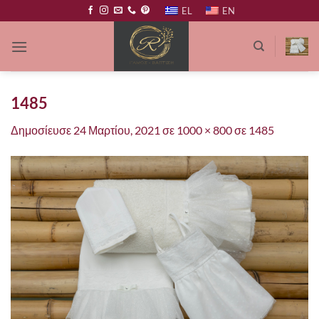
Μετάβαση
EL
EN
στο
περιεχόμενο
1485
Δημοσίευσε
24 Μαρτίου, 2021
σε
1000 × 800
σε
1485