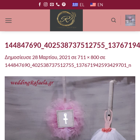
Μετάβαση
EL
EN
στο
περιεχόμενο
144847690_402538737512755_1376719
Δημοσίευσε
28 Μαρτίου, 2021
σε
711 × 800
σε
144847690_402538737512755_137671942593429701_n