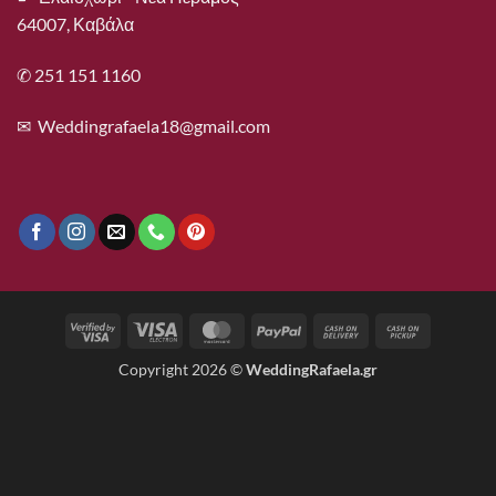
64007, Καβάλα
✆ 251 151 1160
✉
Weddingrafaela18@gmail.com
Visa
Visa
MasterCard
PayPal
Cash
Cash
2
Electron
On
on
Copyright 2026 ©
WeddingRafaela.gr
Delivery
Pickup